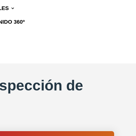
LES
IDO 360º
nspección de