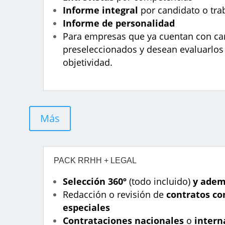
Informe integral
por candidato o tra
Informe de personalidad
Para empresas que ya cuentan con ca
preseleccionados y desean evaluarlo
objetividad.
Más
PACK RRHH + LEGAL
Selección 360º
(todo incluido)
y adem
Redacción o revisión de
contratos co
especiales
Contrataciones nacionales
o
intern