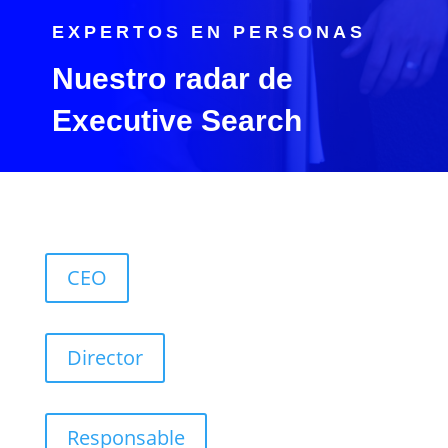
EXPERTOS EN PERSONAS
Nuestro radar de
Executive Search
CEO
Director
Responsable