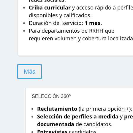
Criba curricular
y acceso rápido a perfil
disponibles y calificados.
Duración del servicio:
1 mes.
Para departamentos de RRHH que
requieren volumen y cobertura localizad
Más
SELECCIÓN 360º
Reclutamiento
(la primera opción +):
Selección de perfiles a medida
y
pre
documentada
de candidatos.
Entrevistas
candidatos