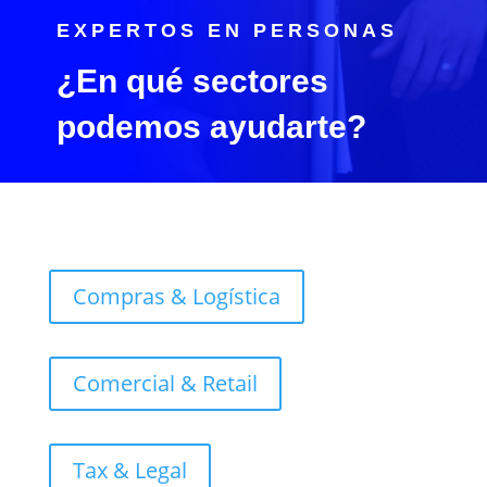
EXPERTOS EN PERSONAS
¿En qué sectores
podemos ayudarte?
Compras & Logística
Comercial & Retail
Tax & Legal