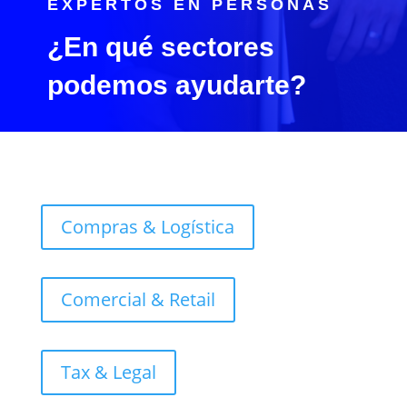
EXPERTOS EN PERSONAS
¿En qué sectores
podemos ayudarte?
Compras & Logística
Comercial & Retail
Tax & Legal