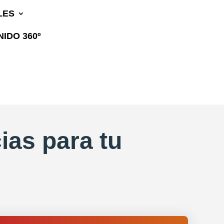
LES
IDO 360º
ias para tu